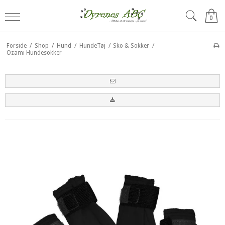
0
Forside
/
Shop
/
Hund
/
HundeTøj
/
Sko & Sokker
/
Ozami Hundesokker