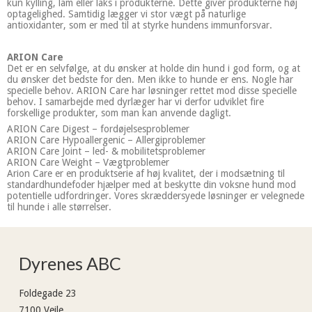
kun kylling, lam eller laks i produkterne. Dette giver produkterne høj
optagelighed. Samtidig lægger vi stor vægt på naturlige
antioxidanter, som er med til at styrke hundens immunforsvar.
ARION Care
Det er en selvfølge, at du ønsker at holde din hund i god form, og at
du ønsker det bedste for den. Men ikke to hunde er ens. Nogle har
specielle behov. ARION Care har løsninger rettet mod disse specielle
behov. I samarbejde med dyrlæger har vi derfor udviklet fire
forskellige produkter, som man kan anvende dagligt.
ARION Care Digest – fordøjelsesproblemer
ARION Care Hypoallergenic – Allergiproblemer
ARION Care Joint – led- & mobilitetsproblemer
ARION Care Weight – Vægtproblemer
Arion Care er en produktserie af høj kvalitet, der i modsætning til
standardhundefoder hjælper med at beskytte din voksne hund mod
potentielle udfordringer. Vores skræddersyede løsninger er velegnede
til hunde i alle størrelser.
Dyrenes ABC
Foldegade 23
7100 Vejle