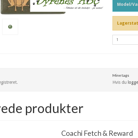
Model/Var
Lagerstat
Mine tags
gistreret.
Hvis du
logge
rede produkter
Coachi Fetch & Reward