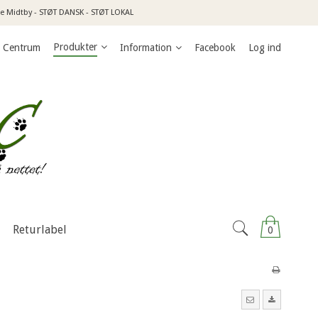
jle Midtby - STØT DANSK - STØT LOKAL
Produkter
e Centrum
Information
Facebook
Log ind
Returlabel
0