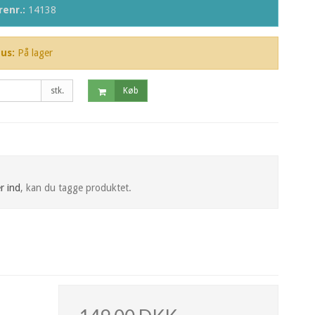
enr.:
14138
us:
På lager
stk.
Køb
r ind
, kan du tagge produktet.