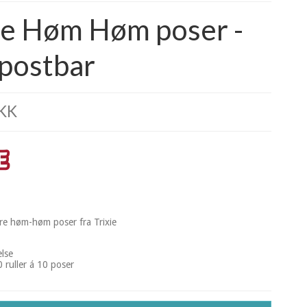
ie Høm Høm poser -
postbar
DKK
e høm-høm poser fra Trixie
else
 ruller á 10 poser