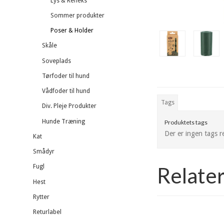
Lys & Refleks
Sommer produkter
Poser & Holder
Skåle
Soveplads
Tørfoder til hund
Vådfoder til hund
Tags
Div. Pleje Produkter
Hunde Træning
Produktets tags
Der er ingen tags re
Kat
Smådyr
Relate
Fugl
Hest
Rytter
Returlabel