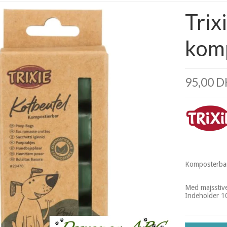
Trix
kom
95,00 
Komposterbar
Med majsstiv
Indeholder 10