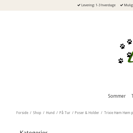
Levering: 1-3 hverdage
Muligh
Sommer
Forside
/
Shop
/
Hund
/
På Tur
/
Poser & Holder
/
Trixie Høm Høm p
Kategorier